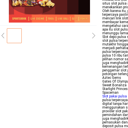
situs slot pulsa
menekankan prio
Oleh karena itu,
terpercaya pasti
mencari link slo
membayar kemen
mengetahui cara
apa itu slot pul
menunggu lama l
Slot depo pulsa 
slot pulsa terpe
mutakhir hingga
menjadi perhati
pulsa terperca
pulsa 10 ribu ta
pilihan nomor sa
juga menghadirk
kemenangan terb
penggemar slot 
potongan terleng
Aztec Gems
Gates Of Olymp
Sweet Bonanza
Starlight Prince
Spaceman
Slot pakai pulsa
pulsa terpercaya
digital tanpa h
menggunakan si
provider slot 
pemindahan dana
juga menghadirk
pemasukan dana.
deposit pulsa m