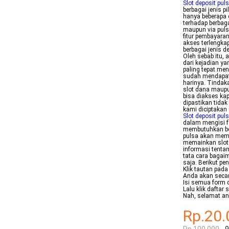
Slot deposit pu
berbagai jenis pi
hanya beberapa 
terhadap berbaga
maupun via puls
fitur pembayara
akses terlengka
berbagai jenis de
Oleh sebab itu, 
dari kejadian y
paling tepat me
sudah mendapatk
harinya. Tindaka
slot dana maupu
bisa diakses ka
dipastikan tidak
kami diciptakan 
Slot deposit pul
dalam mengisi f
membutuhkan beb
pulsa akan mem
memainkan slot 
informasi tentan
tata cara bagai
saja. Berikut pe
Klik tautan pada
Anda akan secar
Isi semua form 
Lalu klik daftar 
Nah, selamat an
Rp.20.